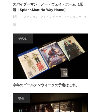
スパイダーマン：ノー・ウェイ・ホーム（原
題：Spider-Man:No Way Home）
SF
アクション
アドベンチャー
ファンタジー
洋
画
その他
今年のゴールデンウィークの予定はこれ。
映画