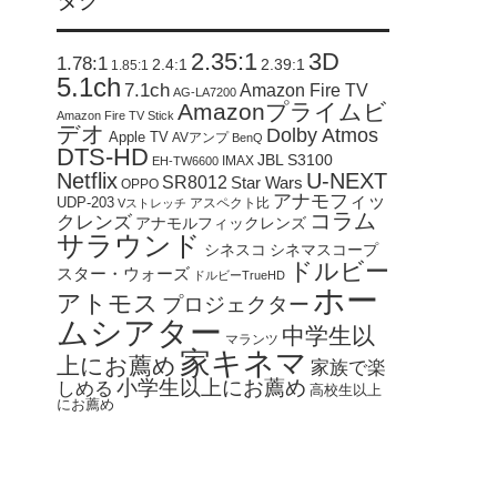
タグ
2.35:1
3D
1.78:1
2.4:1
2.39:1
1.85:1
5.1ch
7.1ch
Amazon Fire TV
AG-LA7200
Amazonプライムビ
Amazon Fire TV Stick
デオ
Dolby Atmos
Apple TV
AVアンプ
BenQ
DTS-HD
JBL S3100
IMAX
EH-TW6600
Netflix
U-NEXT
SR8012
Star Wars
OPPO
アナモフィッ
UDP-203
アスペクト比
Vストレッチ
コラム
クレンズ
アナモルフィックレンズ
サラウンド
シネスコ
シネマスコープ
ドルビー
スター・ウォーズ
ドルビーTrueHD
ホー
アトモス
プロジェクター
ムシアター
中学生以
マランツ
家キネマ
上にお薦め
家族で楽
小学生以上にお薦め
しめる
高校生以上
にお薦め