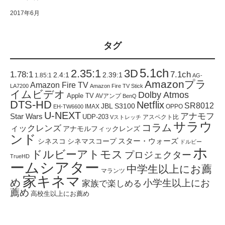
2017年6月
タグ
5.1ch
2.35:1
3D
1.78:1
7.1ch
2.4:1
2.39:1
1.85:1
AG-
Amazonプラ
Amazon Fire TV
LA7200
Amazon Fire TV Stick
イムビデオ
Dolby Atmos
Apple TV
AVアンプ
BenQ
DTS-HD
Netflix
SR8012
JBL S3100
IMAX
OPPO
EH-TW6600
U-NEXT
アナモフ
Star Wars
UDP-203
アスペクト比
Vストレッチ
サラウ
コラム
ィックレンズ
アナモルフィックレンズ
ンド
スター・ウォーズ
シネスコ
シネマスコープ
ドルビー
ホ
ドルビーアトモス
プロジェクター
TrueHD
ームシアター
中学生以上にお薦
マランツ
家キネマ
め
小学生以上にお
家族で楽しめる
薦め
高校生以上にお薦め