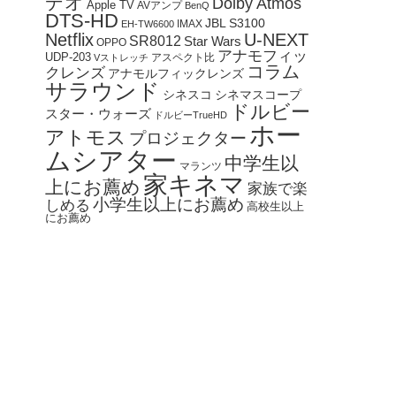
デオ
Dolby Atmos
Apple TV
AVアンプ
BenQ
DTS-HD
JBL S3100
IMAX
EH-TW6600
Netflix
U-NEXT
SR8012
Star Wars
OPPO
アナモフィッ
UDP-203
アスペクト比
Vストレッチ
コラム
クレンズ
アナモルフィックレンズ
サラウンド
シネスコ
シネマスコープ
ドルビー
スター・ウォーズ
ドルビーTrueHD
ホー
アトモス
プロジェクター
ムシアター
中学生以
マランツ
家キネマ
上にお薦め
家族で楽
小学生以上にお薦め
しめる
高校生以上
にお薦め