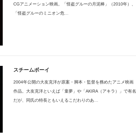
CGアニメーション映画。「怪盗グルーの月泥棒」（2010年）、
「怪盗グルーのミニオン危…
スチームボーイ
2004年公開の大友克洋が原案・脚本・監督を務めたアニメ映画
作品。大友克洋といえば「童夢」や「AKIRA（アキラ）」で有
だが、同氏の特長ともいえるこだわりのあ…