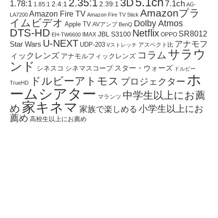
5.1ch
2.35:1
3D
1.78:1
7.1ch
2.4:1
2.39:1
1.85:1
AG-
Amazonプラ
Amazon Fire TV
LA7200
Amazon Fire TV Stick
イムビデオ
Dolby Atmos
Apple TV
AVアンプ
BenQ
DTS-HD
Netflix
SR8012
JBL S3100
IMAX
OPPO
EH-TW6600
U-NEXT
アナモフ
Star Wars
UDP-203
アスペクト比
Vストレッチ
サラウ
コラム
ィックレンズ
アナモルフィックレンズ
ンド
スター・ウォーズ
シネスコ
シネマスコープ
ドルビー
ホ
ドルビーアトモス
プロジェクター
TrueHD
ームシアター
中学生以上にお薦
マランツ
家キネマ
め
小学生以上にお
家族で楽しめる
薦め
高校生以上にお薦め