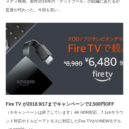
メディ映画。前作2016年の「デッドプール」の続編にあたるが
監督が代わった。今回も笑い…
Fire TV が2018.9/17までキャンペーンで2,500円OFF
（※キャンペーンは終了しています）4K HDR対応、7.1chサラウ
ンド対応やドルビーアトモスに対応したFire TVがのNEWモデル