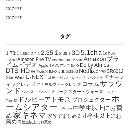
2017年7月
2017年6月
タグ
5.1ch
2.35:1
3D
1.78:1
7.1ch
2.4:1
2.39:1
1.85:1
AG-
Amazonプラ
Amazon Fire TV
LA7200
Amazon Fire TV Stick
イムビデオ
Dolby Atmos
Apple TV
AVアンプ
BenQ
DTS-HD
Netflix
SR8012
JBL S3100
IMAX
OPPO
EH-TW6600
U-NEXT
アナモフ
Star Wars
UDP-203
アスペクト比
Vストレッチ
サラウ
コラム
ィックレンズ
アナモルフィックレンズ
ンド
スター・ウォーズ
シネスコ
シネマスコープ
ドルビー
ホ
ドルビーアトモス
プロジェクター
TrueHD
ームシアター
中学生以上にお薦
マランツ
家キネマ
め
小学生以上にお
家族で楽しめる
薦め
高校生以上にお薦め