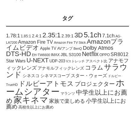
タグ
5.1ch
2.35:1
3D
1.78:1
7.1ch
2.4:1
2.39:1
1.85:1
AG-
Amazonプラ
Amazon Fire TV
LA7200
Amazon Fire TV Stick
イムビデオ
Dolby Atmos
Apple TV
AVアンプ
BenQ
DTS-HD
Netflix
SR8012
JBL S3100
IMAX
OPPO
EH-TW6600
U-NEXT
アナモフ
Star Wars
UDP-203
アスペクト比
Vストレッチ
サラウ
コラム
ィックレンズ
アナモルフィックレンズ
ンド
スター・ウォーズ
シネスコ
シネマスコープ
ドルビー
ホ
ドルビーアトモス
プロジェクター
TrueHD
ームシアター
中学生以上にお薦
マランツ
家キネマ
め
小学生以上にお
家族で楽しめる
薦め
高校生以上にお薦め