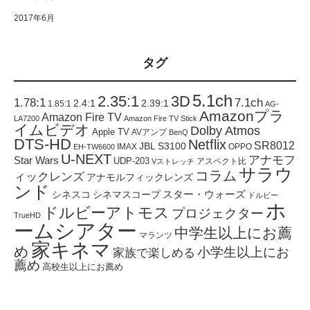
2017年6月
タグ
5.1ch
2.35:1
3D
1.78:1
7.1ch
2.4:1
2.39:1
1.85:1
AG-
Amazonプラ
Amazon Fire TV
LA7200
Amazon Fire TV Stick
イムビデオ
Dolby Atmos
Apple TV
AVアンプ
BenQ
DTS-HD
Netflix
SR8012
JBL S3100
IMAX
OPPO
EH-TW6600
U-NEXT
アナモフ
Star Wars
UDP-203
アスペクト比
Vストレッチ
サラウ
コラム
ィックレンズ
アナモルフィックレンズ
ンド
スター・ウォーズ
シネスコ
シネマスコープ
ドルビー
ホ
ドルビーアトモス
プロジェクター
TrueHD
ームシアター
中学生以上にお薦
マランツ
家キネマ
め
小学生以上にお
家族で楽しめる
薦め
高校生以上にお薦め