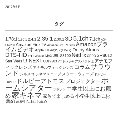
2017年6月
タグ
5.1ch
2.35:1
3D
1.78:1
7.1ch
2.4:1
2.39:1
1.85:1
AG-
Amazonプラ
Amazon Fire TV
LA7200
Amazon Fire TV Stick
イムビデオ
Dolby Atmos
Apple TV
AVアンプ
BenQ
DTS-HD
Netflix
SR8012
JBL S3100
IMAX
OPPO
EH-TW6600
U-NEXT
アナモフ
Star Wars
UDP-203
アスペクト比
Vストレッチ
サラウ
コラム
ィックレンズ
アナモルフィックレンズ
ンド
スター・ウォーズ
シネスコ
シネマスコープ
ドルビー
ホ
ドルビーアトモス
プロジェクター
TrueHD
ームシアター
中学生以上にお薦
マランツ
家キネマ
め
小学生以上にお
家族で楽しめる
薦め
高校生以上にお薦め