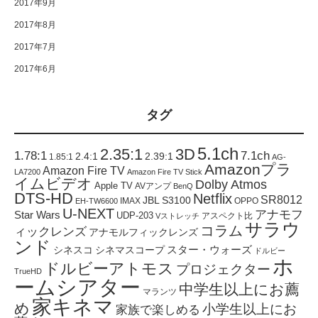
2017年9月
2017年8月
2017年7月
2017年6月
タグ
5.1ch
2.35:1
3D
1.78:1
7.1ch
2.4:1
2.39:1
1.85:1
AG-
Amazonプラ
Amazon Fire TV
LA7200
Amazon Fire TV Stick
イムビデオ
Dolby Atmos
Apple TV
AVアンプ
BenQ
DTS-HD
Netflix
SR8012
JBL S3100
IMAX
OPPO
EH-TW6600
U-NEXT
アナモフ
Star Wars
UDP-203
アスペクト比
Vストレッチ
サラウ
コラム
ィックレンズ
アナモルフィックレンズ
ンド
スター・ウォーズ
シネスコ
シネマスコープ
ドルビー
ホ
ドルビーアトモス
プロジェクター
TrueHD
ームシアター
中学生以上にお薦
マランツ
家キネマ
め
小学生以上にお
家族で楽しめる