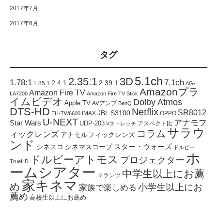
2017年7月
2017年6月
タグ
5.1ch
2.35:1
3D
1.78:1
7.1ch
2.4:1
2.39:1
1.85:1
AG-
Amazonプラ
Amazon Fire TV
LA7200
Amazon Fire TV Stick
イムビデオ
Dolby Atmos
Apple TV
AVアンプ
BenQ
DTS-HD
Netflix
SR8012
JBL S3100
IMAX
OPPO
EH-TW6600
U-NEXT
アナモフ
Star Wars
UDP-203
アスペクト比
Vストレッチ
サラウ
コラム
ィックレンズ
アナモルフィックレンズ
ンド
スター・ウォーズ
シネスコ
シネマスコープ
ドルビー
ホ
ドルビーアトモス
プロジェクター
TrueHD
ームシアター
中学生以上にお薦
マランツ
家キネマ
め
小学生以上にお
家族で楽しめる
薦め
高校生以上にお薦め