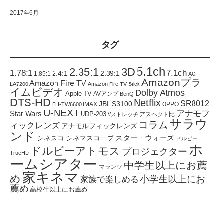
2017年6月
タグ
5.1ch
2.35:1
3D
1.78:1
7.1ch
2.4:1
2.39:1
1.85:1
AG-
Amazonプラ
Amazon Fire TV
LA7200
Amazon Fire TV Stick
イムビデオ
Dolby Atmos
Apple TV
AVアンプ
BenQ
DTS-HD
Netflix
SR8012
JBL S3100
IMAX
OPPO
EH-TW6600
U-NEXT
アナモフ
Star Wars
UDP-203
アスペクト比
Vストレッチ
サラウ
コラム
ィックレンズ
アナモルフィックレンズ
ンド
スター・ウォーズ
シネスコ
シネマスコープ
ドルビー
ホ
ドルビーアトモス
プロジェクター
TrueHD
ームシアター
中学生以上にお薦
マランツ
家キネマ
め
小学生以上にお
家族で楽しめる
薦め
高校生以上にお薦め