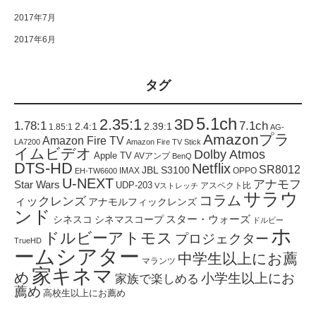
2017年7月
2017年6月
タグ
5.1ch
2.35:1
3D
1.78:1
7.1ch
2.4:1
2.39:1
1.85:1
AG-
Amazonプラ
Amazon Fire TV
LA7200
Amazon Fire TV Stick
イムビデオ
Dolby Atmos
Apple TV
AVアンプ
BenQ
DTS-HD
Netflix
SR8012
JBL S3100
IMAX
OPPO
EH-TW6600
U-NEXT
アナモフ
Star Wars
UDP-203
アスペクト比
Vストレッチ
サラウ
コラム
ィックレンズ
アナモルフィックレンズ
ンド
スター・ウォーズ
シネスコ
シネマスコープ
ドルビー
ホ
ドルビーアトモス
プロジェクター
TrueHD
ームシアター
中学生以上にお薦
マランツ
家キネマ
め
小学生以上にお
家族で楽しめる
薦め
高校生以上にお薦め