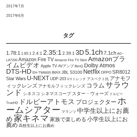
2017年7月
2017年6月
タグ
5.1ch
2.35:1
3D
1.78:1
7.1ch
2.4:1
2.39:1
1.85:1
AG-
Amazonプラ
Amazon Fire TV
LA7200
Amazon Fire TV Stick
イムビデオ
Dolby Atmos
Apple TV
AVアンプ
BenQ
DTS-HD
Netflix
SR8012
JBL S3100
IMAX
OPPO
EH-TW6600
U-NEXT
アナモフ
Star Wars
UDP-203
アスペクト比
Vストレッチ
サラウ
コラム
ィックレンズ
アナモルフィックレンズ
ンド
スター・ウォーズ
シネスコ
シネマスコープ
ドルビー
ホ
ドルビーアトモス
プロジェクター
TrueHD
ームシアター
中学生以上にお薦
マランツ
家キネマ
め
小学生以上にお
家族で楽しめる
薦め
高校生以上にお薦め