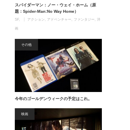
スパイダーマン：ノー・ウェイ・ホーム（原
題：Spider-Man:No Way Home）
SF
アクション
アドベンチャー
ファンタジー
洋
画
その他
今年のゴールデンウィークの予定はこれ。
映画