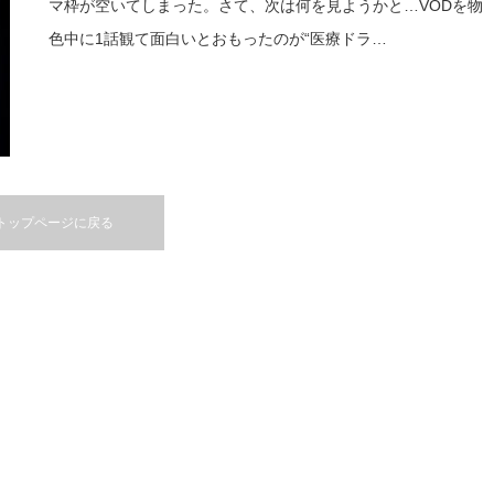
マ枠が空いてしまった。さて、次は何を見ようかと…VODを物
色中に1話観て面白いとおもったのが“医療ドラ…
トップページに戻る