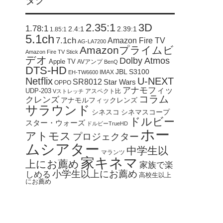
タグ
2.35:1
3D
1.78:1
2.4:1
2.39:1
1.85:1
5.1ch
7.1ch
Amazon Fire TV
AG-LA7200
Amazonプライムビ
Amazon Fire TV Stick
デオ
Dolby Atmos
Apple TV
AVアンプ
BenQ
DTS-HD
JBL S3100
IMAX
EH-TW6600
Netflix
U-NEXT
SR8012
Star Wars
OPPO
アナモフィッ
UDP-203
アスペクト比
Vストレッチ
コラム
クレンズ
アナモルフィックレンズ
サラウンド
シネスコ
シネマスコープ
ドルビー
スター・ウォーズ
ドルビーTrueHD
ホー
アトモス
プロジェクター
ムシアター
中学生以
マランツ
家キネマ
上にお薦め
家族で楽
小学生以上にお薦め
しめる
高校生以上
にお薦め