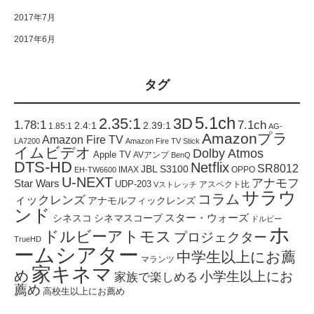
2017年7月
2017年6月
タグ
5.1ch
2.35:1
3D
1.78:1
7.1ch
2.4:1
2.39:1
1.85:1
AG-
Amazonプラ
Amazon Fire TV
LA7200
Amazon Fire TV Stick
イムビデオ
Dolby Atmos
Apple TV
AVアンプ
BenQ
DTS-HD
Netflix
SR8012
JBL S3100
IMAX
OPPO
EH-TW6600
U-NEXT
アナモフ
Star Wars
UDP-203
アスペクト比
Vストレッチ
サラウ
コラム
ィックレンズ
アナモルフィックレンズ
ンド
スター・ウォーズ
シネスコ
シネマスコープ
ドルビー
ホ
ドルビーアトモス
プロジェクター
TrueHD
ームシアター
中学生以上にお薦
マランツ
家キネマ
め
小学生以上にお
家族で楽しめる
薦め
高校生以上にお薦め