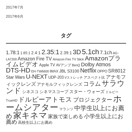
2017年7月
2017年6月
タグ
5.1ch
2.35:1
3D
1.78:1
7.1ch
2.4:1
2.39:1
1.85:1
AG-
Amazonプラ
Amazon Fire TV
LA7200
Amazon Fire TV Stick
イムビデオ
Dolby Atmos
Apple TV
AVアンプ
BenQ
DTS-HD
Netflix
SR8012
JBL S3100
IMAX
OPPO
EH-TW6600
U-NEXT
アナモフ
Star Wars
UDP-203
アスペクト比
Vストレッチ
サラウ
コラム
ィックレンズ
アナモルフィックレンズ
ンド
スター・ウォーズ
シネスコ
シネマスコープ
ドルビー
ホ
ドルビーアトモス
プロジェクター
TrueHD
ームシアター
中学生以上にお薦
マランツ
家キネマ
め
小学生以上にお
家族で楽しめる
薦め
高校生以上にお薦め