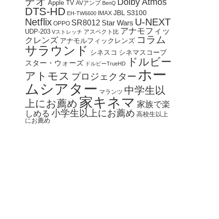
デオ
Dolby Atmos
Apple TV
AVアンプ
BenQ
DTS-HD
JBL S3100
IMAX
EH-TW6600
Netflix
U-NEXT
SR8012
Star Wars
OPPO
アナモフィッ
UDP-203
アスペクト比
Vストレッチ
コラム
クレンズ
アナモルフィックレンズ
サラウンド
シネスコ
シネマスコープ
ドルビー
スター・ウォーズ
ドルビーTrueHD
ホー
アトモス
プロジェクター
ムシアター
中学生以
マランツ
家キネマ
上にお薦め
家族で楽
小学生以上にお薦め
しめる
高校生以上
にお薦め