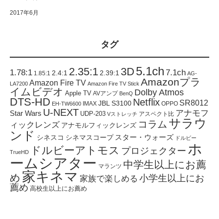
2017年6月
タグ
5.1ch
2.35:1
3D
1.78:1
7.1ch
2.4:1
2.39:1
1.85:1
AG-
Amazonプラ
Amazon Fire TV
LA7200
Amazon Fire TV Stick
イムビデオ
Dolby Atmos
Apple TV
AVアンプ
BenQ
DTS-HD
Netflix
SR8012
JBL S3100
IMAX
OPPO
EH-TW6600
U-NEXT
アナモフ
Star Wars
UDP-203
アスペクト比
Vストレッチ
サラウ
コラム
ィックレンズ
アナモルフィックレンズ
ンド
スター・ウォーズ
シネスコ
シネマスコープ
ドルビー
ホ
ドルビーアトモス
プロジェクター
TrueHD
ームシアター
中学生以上にお薦
マランツ
家キネマ
め
小学生以上にお
家族で楽しめる
薦め
高校生以上にお薦め