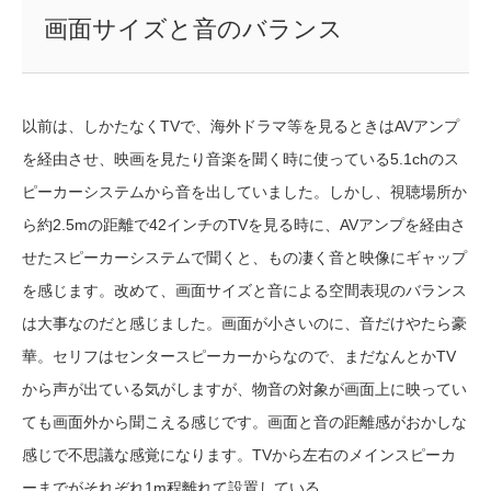
画面サイズと音のバランス
以前は、しかたなくTVで、海外ドラマ等を見るときはAVアンプ
を経由させ、映画を見たり音楽を聞く時に使っている5.1chのス
ピーカーシステムから音を出していました。しかし、視聴場所か
ら約2.5mの距離で42インチのTVを見る時に、AVアンプを経由さ
せたスピーカーシステムで聞くと、もの凄く音と映像にギャップ
を感じます。改めて、画面サイズと音による空間表現のバランス
は大事なのだと感じました。画面が小さいのに、音だけやたら豪
華。セリフはセンタースピーカーからなので、まだなんとかTV
から声が出ている気がしますが、物音の対象が画面上に映ってい
ても画面外から聞こえる感じです。画面と音の距離感がおかしな
感じで不思議な感覚になります。TVから左右のメインスピーカ
ーまでがそれぞれ1m程離れて設置している。