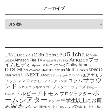
アーカイブ
5.1ch
2.35:1
3D
1.78:1
7.1ch
2.4:1
2.39:1
1.85:1
AG-
Amazonプラ
Amazon Fire TV
LA7200
Amazon Fire TV Stick
イムビデオ
Dolby Atmos
Apple TV
AVアンプ
BenQ
DTS-HD
Netflix
SR8012
JBL S3100
IMAX
OPPO
EH-TW6600
U-NEXT
アナモフ
Star Wars
UDP-203
アスペクト比
Vストレッチ
サラウ
コラム
ィックレンズ
アナモルフィックレンズ
ンド
スター・ウォーズ
シネスコ
シネマスコープ
ドルビー
ホ
ドルビーアトモス
プロジェクター
TrueHD
ームシアター
中学生以上にお薦
マランツ
家キネマ
め
小学生以上にお
家族で楽しめる