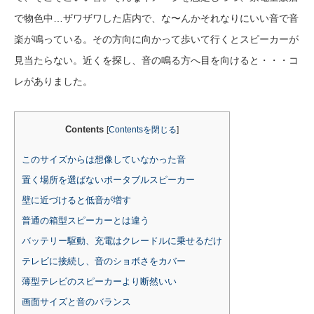
で物色中…ザワザワした店内で、な〜んかそれなりにいい音で音
楽が鳴っている。その方向に向かって歩いて行くとスピーカーが
見当たらない。近くを探し、音の鳴る方へ目を向けると・・・コ
レがありました。
Contents
[
Contentsを閉じる
]
このサイズからは想像していなかった音
置く場所を選ばないポータブルスピーカー
壁に近づけると低音が増す
普通の箱型スピーカーとは違う
バッテリー駆動、充電はクレードルに乗せるだけ
テレビに接続し、音のショボさをカバー
薄型テレビのスピーカーより断然いい
画面サイズと音のバランス