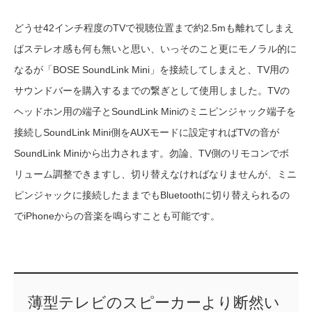
どうせ42インチ程度のTVで視聴位置まで約2.5mも離れてしまえ
ばステレオ感も何も無いと思い、いっそのこと更にモノラル的に
なるが「BOSE SoundLink Mini」を接続してしまえと、TV用の
サウンドバーを購入するまでの繋ぎとして使用しました。TVの
ヘッドホン用の端子とSoundLink Miniのミニピンジャック端子を
接続しSoundLink Mini側をAUXモードに設定すればTVの音が
SoundLink Miniから出力されます。勿論、TV側のリモコンでボ
リューム調整できますし、切り替えなければなりませんが、ミニ
ピンジャックに接続したままでもBluetoothに切り替えられるの
でiPhoneからの音楽を鳴らすことも可能です。
薄型テレビのスピーカーより断然い