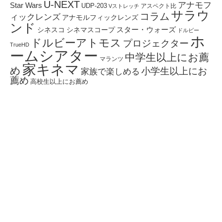
U-NEXT
アナモフ
Star Wars
UDP-203
アスペクト比
Vストレッチ
サラウ
コラム
ィックレンズ
アナモルフィックレンズ
ンド
スター・ウォーズ
シネスコ
シネマスコープ
ドルビー
ホ
ドルビーアトモス
プロジェクター
TrueHD
ームシアター
中学生以上にお薦
マランツ
家キネマ
め
小学生以上にお
家族で楽しめる
薦め
高校生以上にお薦め