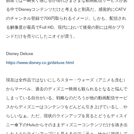
額面では一瞬安く感じるが現代さまざまな動画配信サービスがあ
る中でDisneyコンテンツだけと考えると割高だ。感覚的にCATV
のチャンネル登録で700円取られるイメージ。しかも、配信され
る解像度が最高でFull HD。現代において後発の割には何かブラ
ンドだけを売りにしたニオイが漂う。
Disney Deluxe
https://www.disney.co.jp/deluxe.html
現在は全作品ではないにしろスター・ウォーズ（アニメも含む）
からマーベル、過去のディズニー映画も観られるとなると悩んで
しまっている自分がいる。戦略なのだろうが他の動画配信サービ
スからディズニーはコンテンツをどんどん引き上げているし…や
らしいなぁ。ただ、現状のラインアップを見るとどうもディスイ
ニー傘下のHuluからそのままディズニーコンテンツだけを抜き出
したようなラインアップにも見えるので「元々、Huluに提供して