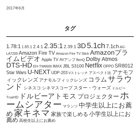
2017年6月
タグ
5.1ch
2.35:1
3D
1.78:1
7.1ch
2.4:1
2.39:1
1.85:1
AG-
Amazonプラ
Amazon Fire TV
LA7200
Amazon Fire TV Stick
イムビデオ
Dolby Atmos
Apple TV
AVアンプ
BenQ
DTS-HD
Netflix
SR8012
JBL S3100
IMAX
OPPO
EH-TW6600
U-NEXT
アナモフ
Star Wars
UDP-203
アスペクト比
Vストレッチ
サラウ
コラム
ィックレンズ
アナモルフィックレンズ
ンド
スター・ウォーズ
シネスコ
シネマスコープ
ドルビー
ホ
ドルビーアトモス
プロジェクター
TrueHD
ームシアター
中学生以上にお薦
マランツ
家キネマ
め
小学生以上にお
家族で楽しめる
薦め
高校生以上にお薦め