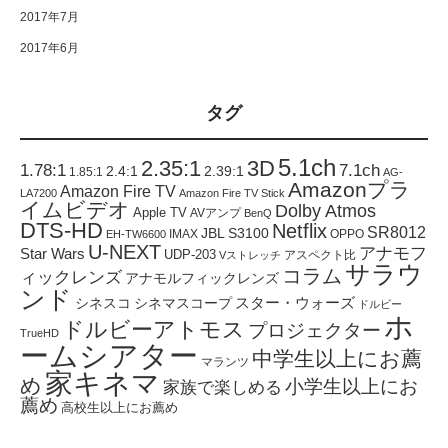
2017年7月
2017年6月
タグ
5.1ch
2.35:1
3D
1.78:1
7.1ch
2.4:1
2.39:1
1.85:1
AG-
Amazonプラ
Amazon Fire TV
LA7200
Amazon Fire TV Stick
イムビデオ
Dolby Atmos
Apple TV
AVアンプ
BenQ
DTS-HD
Netflix
SR8012
JBL S3100
IMAX
OPPO
EH-TW6600
U-NEXT
アナモフ
Star Wars
UDP-203
アスペクト比
Vストレッチ
サラウ
コラム
ィックレンズ
アナモルフィックレンズ
ンド
スター・ウォーズ
シネスコ
シネマスコープ
ドルビー
ホ
ドルビーアトモス
プロジェクター
TrueHD
ームシアター
中学生以上にお薦
マランツ
家キネマ
め
小学生以上にお
家族で楽しめる
薦め
高校生以上にお薦め