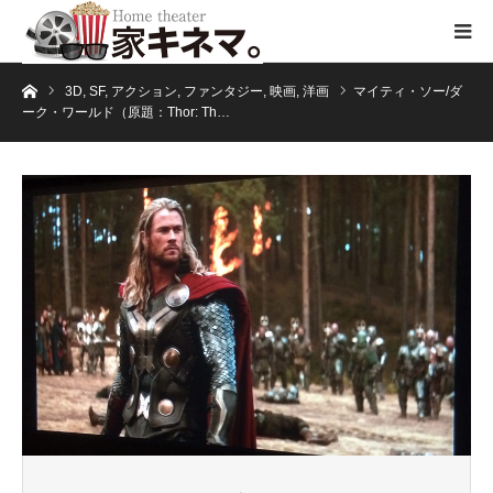
ホーム
3D
,
SF
,
アクション
,
ファンタジー
,
映画
,
洋画
マイティ・ソー/ダ
ーク・ワールド（原題：Thor: Th…