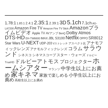
5.1ch
2.35:1
3D
1.78:1
7.1ch
2.4:1
2.39:1
1.85:1
AG-
Amazonプラ
Amazon Fire TV
LA7200
Amazon Fire TV Stick
イムビデオ
Dolby Atmos
Apple TV
AVアンプ
BenQ
DTS-HD
Netflix
SR8012
JBL S3100
IMAX
OPPO
EH-TW6600
U-NEXT
アナモフ
Star Wars
UDP-203
アスペクト比
Vストレッチ
サラウ
コラム
ィックレンズ
アナモルフィックレンズ
ンド
スター・ウォーズ
シネスコ
シネマスコープ
ドルビー
ホ
ドルビーアトモス
プロジェクター
TrueHD
ームシアター
中学生以上にお薦
マランツ
家キネマ
め
小学生以上にお
家族で楽しめる
薦め
高校生以上にお薦め