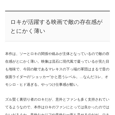
ロキが活躍する映画で敵の存在感が
とにかく薄い
本作は、ソーとロキの関係や絡みが主体となっているので敵の存
在感がとにかく薄い。映像は流石に現代風で凝っているが見た目
も地味で、今回の敵であるマレキスの下っ端の軍団はまるで昔の
仮面ライダーの“ショッカー”かと思うレベル。…なんだコレ、オ
モシロ・ヒド過ぎる。やっつけ仕事感が酷い。
ズル賢く裏切り者のロキだが、意外とファンも多く支持されてい
てるようなので、本作はロキのファンにとっては良かったのでは
ないだろうか。意外なセリフや意外な一面も見せるのだが、ロキ