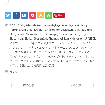
読
み
込
み
中…
Save
2.4:1
,
7.1ch
,
Adewale Akinnuoye-Agbaje
,
Alan Taylor
,
Anthony
Hopkins
,
Chris Hemsworth
,
Christopher Eccleston
,
DTS-HD
,
Idris
Elba
,
Jaimie Alexander
,
Kat Dennings
,
Natalie Portman
,
Ray
Stevenson
,
Stellan Skarsgård
,
Thomas William Hiddleston
,
U-NEXT
,
アドウェール・アキノエ＝アグバエ
,
アラン・テイラー
,
アンソニー・
ホプキンズ
,
イドリス・エルバ
,
カット・デニングス
,
クリストファ
ー・エクルストン
,
クリス・ヘムズワース
,
サラウンド
,
ジェイミー・
アレクサンダー
,
ステラン・スカルスガルド
,
トム・ヒドルストン
,
ナ
タリー・ポートマン
,
ホームシアター
,
レイ・スティーヴンソン
,
家キ
ネマ
,
小学生以上にお薦め
,
浅野忠信
コメント:
0
前の記事
次の記事