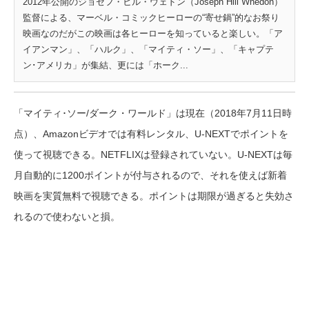
2012年公開のジョセフ・ヒル・ウェドン（Joseph Hill Whedon）
監督による、マーベル・コミックヒーローの“寄せ鍋”的なお祭り
映画なのだがこの映画は各ヒーローを知っていると楽しい。「ア
イアンマン」、「ハルク」、「マイティ・ソー」、「キャプテ
ン･アメリカ」が集結、更には「ホーク...
「マイティ･ソー/ダーク・ワールド」は現在（2018年7月11日時
点）、Amazonビデオでは有料レンタル、U-NEXTでポイントを
使って視聴できる。NETFLIXは登録されていない。U-NEXTは毎
月自動的に1200ポイントが付与されるので、それを使えば新着
映画を実質無料で視聴できる。ポイントは期限が過ぎると失効さ
れるので使わないと損。