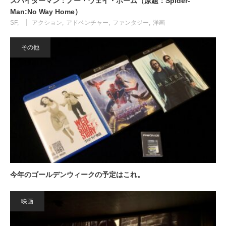
スパイダーマン：ノー・ウェイ・ホーム（原題：Spider-
Man:No Way Home）
SF
アクション
アドベンチャー
ファンタジー
洋画
その他
今年のゴールデンウィークの予定はこれ。
映画