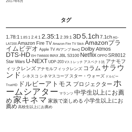
2017年6月
タグ
5.1ch
2.35:1
3D
1.78:1
7.1ch
2.4:1
2.39:1
1.85:1
AG-
Amazonプラ
Amazon Fire TV
LA7200
Amazon Fire TV Stick
イムビデオ
Dolby Atmos
Apple TV
AVアンプ
BenQ
DTS-HD
Netflix
SR8012
JBL S3100
IMAX
OPPO
EH-TW6600
U-NEXT
アナモフ
Star Wars
UDP-203
アスペクト比
Vストレッチ
サラウ
コラム
ィックレンズ
アナモルフィックレンズ
ンド
スター・ウォーズ
シネスコ
シネマスコープ
ドルビー
ホ
ドルビーアトモス
プロジェクター
TrueHD
ームシアター
中学生以上にお薦
マランツ
家キネマ
め
小学生以上にお
家族で楽しめる
薦め
高校生以上にお薦め