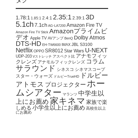
タグ
2.35:1
3D
1.78:1
2.4:1
2.39:1
1.85:1
5.1ch
7.1ch
Amazon Fire TV
AG-LA7200
Amazonプライムビ
Amazon Fire TV Stick
デオ
Dolby Atmos
Apple TV
AVアンプ
BenQ
DTS-HD
JBL S3100
IMAX
EH-TW6600
Netflix
U-NEXT
SR8012
Star Wars
OPPO
アナモフィッ
UDP-203
アスペクト比
Vストレッチ
コラム
クレンズ
アナモルフィックレンズ
サラウンド
シネスコ
シネマスコープ
ドルビー
スター・ウォーズ
ドルビーTrueHD
ホー
アトモス
プロジェクター
ムシアター
中学生以
マランツ
家キネマ
上にお薦め
家族で楽
小学生以上にお薦め
しめる
高校生以上
にお薦め