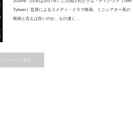
2016年（日本は2017年）に公開されたトム・ティクヴァ（Tom
Tykwer）監督によるコメディ・ドラマ映画。ミニシアター系の
映画と言えば良いのか…もの凄く…
トップページに戻る