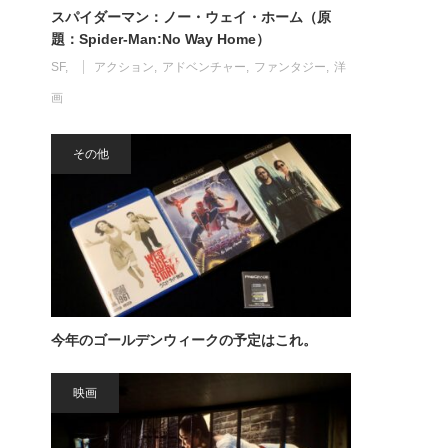
スパイダーマン：ノー・ウェイ・ホーム（原
題：Spider-Man:No Way Home）
SF
アクション
アドベンチャー
ファンタジー
洋
画
その他
今年のゴールデンウィークの予定はこれ。
映画