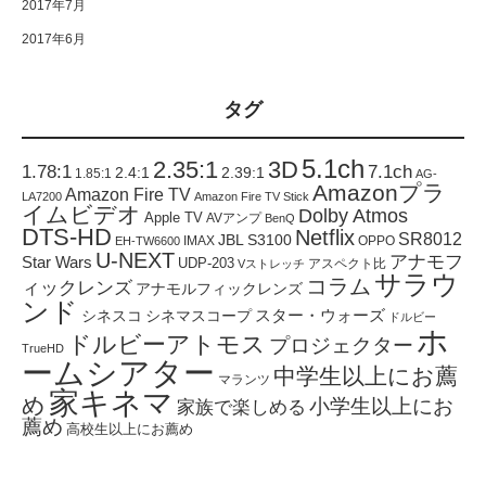
2017年7月
2017年6月
タグ
5.1ch
2.35:1
3D
1.78:1
7.1ch
2.4:1
2.39:1
1.85:1
AG-
Amazonプラ
Amazon Fire TV
LA7200
Amazon Fire TV Stick
イムビデオ
Dolby Atmos
Apple TV
AVアンプ
BenQ
DTS-HD
Netflix
SR8012
JBL S3100
IMAX
OPPO
EH-TW6600
U-NEXT
アナモフ
Star Wars
UDP-203
アスペクト比
Vストレッチ
サラウ
コラム
ィックレンズ
アナモルフィックレンズ
ンド
スター・ウォーズ
シネスコ
シネマスコープ
ドルビー
ホ
ドルビーアトモス
プロジェクター
TrueHD
ームシアター
中学生以上にお薦
マランツ
家キネマ
め
小学生以上にお
家族で楽しめる
薦め
高校生以上にお薦め