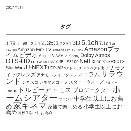
2017年6月
タグ
5.1ch
2.35:1
3D
1.78:1
7.1ch
2.4:1
2.39:1
1.85:1
AG-
Amazonプラ
Amazon Fire TV
LA7200
Amazon Fire TV Stick
イムビデオ
Dolby Atmos
Apple TV
AVアンプ
BenQ
DTS-HD
Netflix
SR8012
JBL S3100
IMAX
OPPO
EH-TW6600
U-NEXT
アナモフ
Star Wars
UDP-203
アスペクト比
Vストレッチ
サラウ
コラム
ィックレンズ
アナモルフィックレンズ
ンド
スター・ウォーズ
シネスコ
シネマスコープ
ドルビー
ホ
ドルビーアトモス
プロジェクター
TrueHD
ームシアター
中学生以上にお薦
マランツ
家キネマ
め
小学生以上にお
家族で楽しめる
薦め
高校生以上にお薦め