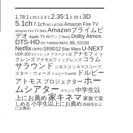
2.35:1
3D
1.78:1
2.4:1
2.39:1
1.85:1
5.1ch
7.1ch
Amazon Fire TV
AG-LA7200
Amazonプライムビ
Amazon Fire TV Stick
デオ
Dolby Atmos
Apple TV
AVアンプ
BenQ
DTS-HD
JBL S3100
IMAX
EH-TW6600
Netflix
U-NEXT
SR8012
Star Wars
OPPO
アナモフィッ
UDP-203
アスペクト比
Vストレッチ
コラム
クレンズ
アナモルフィックレンズ
サラウンド
シネスコ
シネマスコープ
ドルビー
スター・ウォーズ
ドルビーTrueHD
ホー
アトモス
プロジェクター
ムシアター
中学生以
マランツ
家キネマ
上にお薦め
家族で楽
小学生以上にお薦め
しめる
高校生以上
にお薦め