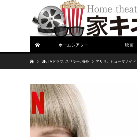
ホームシアター
映画
ホーム
ホーム
SF
,
TVドラマ
,
スリラー
,
海外
アリサ、ヒューマノイド（英題