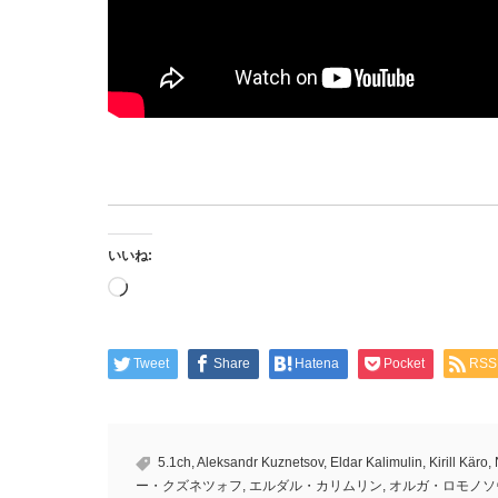
いいね:
読
み
込
み
中…
Tweet
Share
Hatena
Pocket
RSS
5.1ch
,
Aleksandr Kuznetsov
,
Eldar Kalimulin
,
Kirill Käro
,
ー・クズネツォフ
,
エルダル・カリムリン
,
オルガ・ロモノソ