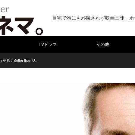
自宅で誰にも邪魔されず映画三昧。ホ
TVドラマ
その他
：Better than U…