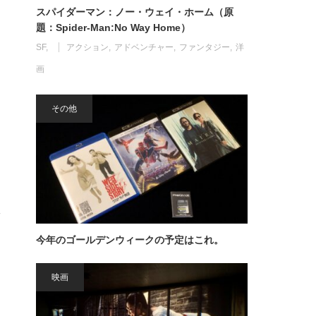
スパイダーマン：ノー・ウェイ・ホーム（原
題：Spider-Man:No Way Home）
SF
アクション
アドベンチャー
ファンタジー
洋
画
その他
影
今年のゴールデンウィークの予定はこれ。
映画