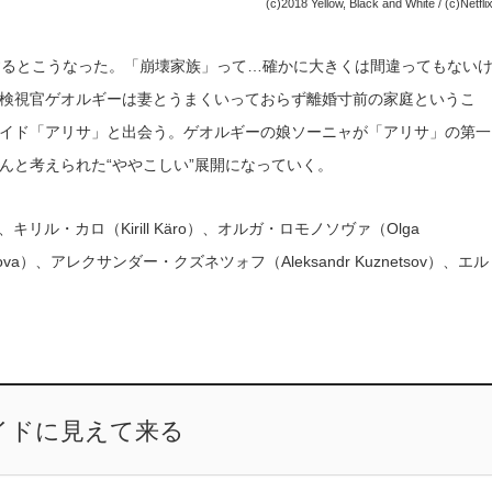
(c)2018 Yellow, Black and White / (c)Netfli
粋するとこうなった。「崩壊家族」って…確かに大きくは間違ってもない
検視官ゲオルギーは妻とうまくいっておらず離婚寸前の家庭というこ
イド「アリサ」と出会う。ゲオルギーの娘ソーニャが「アリサ」の第一
んと考えられた“ややこしい”展開になっていく。
、キリル・カロ（Kirill Käro）、オルガ・ロモノソヴァ（Olga
lova）、アレクサンダー・クズネツォフ（Aleksandr Kuznetsov）、エル
イドに見えて来る