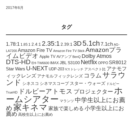
2017年6月
タグ
5.1ch
2.35:1
3D
1.78:1
7.1ch
2.4:1
2.39:1
1.85:1
AG-
Amazonプラ
Amazon Fire TV
LA7200
Amazon Fire TV Stick
イムビデオ
Dolby Atmos
Apple TV
AVアンプ
BenQ
DTS-HD
Netflix
SR8012
JBL S3100
IMAX
OPPO
EH-TW6600
U-NEXT
アナモフ
Star Wars
UDP-203
アスペクト比
Vストレッチ
サラウ
コラム
ィックレンズ
アナモルフィックレンズ
ンド
スター・ウォーズ
シネスコ
シネマスコープ
ドルビー
ホ
ドルビーアトモス
プロジェクター
TrueHD
ームシアター
中学生以上にお薦
マランツ
家キネマ
め
小学生以上にお
家族で楽しめる
薦め
高校生以上にお薦め