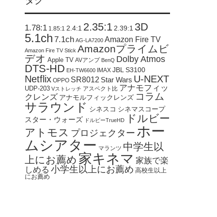
タグ
2.35:1
3D
1.78:1
2.4:1
2.39:1
1.85:1
5.1ch
7.1ch
Amazon Fire TV
AG-LA7200
Amazonプライムビ
Amazon Fire TV Stick
デオ
Dolby Atmos
Apple TV
AVアンプ
BenQ
DTS-HD
JBL S3100
IMAX
EH-TW6600
Netflix
U-NEXT
SR8012
Star Wars
OPPO
アナモフィッ
UDP-203
アスペクト比
Vストレッチ
コラム
クレンズ
アナモルフィックレンズ
サラウンド
シネスコ
シネマスコープ
ドルビー
スター・ウォーズ
ドルビーTrueHD
ホー
アトモス
プロジェクター
ムシアター
中学生以
マランツ
家キネマ
上にお薦め
家族で楽
小学生以上にお薦め
しめる
高校生以上
にお薦め