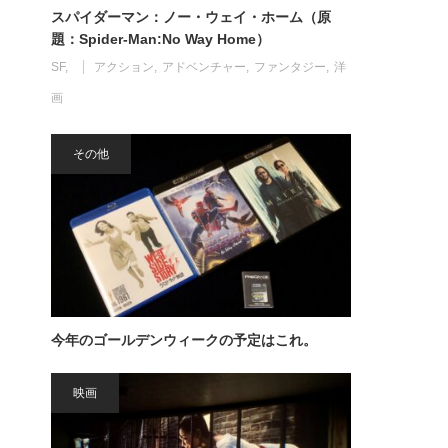
スパイダーマン：ノー・ウェイ・ホーム（原
題：Spider-Man:No Way Home）
SF
アクション
アドベンチャー
ファンタジー
洋
画
その他
今年のゴールデンウィークの予定はこれ。
映画