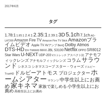
2017年6月
タグ
5.1ch
2.35:1
3D
1.78:1
7.1ch
2.4:1
2.39:1
1.85:1
AG-
Amazonプラ
Amazon Fire TV
LA7200
Amazon Fire TV Stick
イムビデオ
Dolby Atmos
Apple TV
AVアンプ
BenQ
DTS-HD
Netflix
SR8012
JBL S3100
IMAX
OPPO
EH-TW6600
U-NEXT
アナモフ
Star Wars
UDP-203
アスペクト比
Vストレッチ
サラウ
コラム
ィックレンズ
アナモルフィックレンズ
ンド
スター・ウォーズ
シネスコ
シネマスコープ
ドルビー
ホ
ドルビーアトモス
プロジェクター
TrueHD
ームシアター
中学生以上にお薦
マランツ
家キネマ
め
小学生以上にお
家族で楽しめる
薦め
高校生以上にお薦め