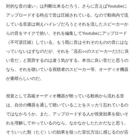
対的な音の違い」は判断出来るだろう。さらに言えばYoutubeに
アップロードする時点で音は圧縮されている。なので動画内で流
している音楽は例えハイレゾだろうとそれを流したスピーカーか
らの音をマイクで拾い、それを編集してYoutubeにアップロード
（不可逆圧縮）している。もう既に音はそれそのものの音にはな
っていないはずなのだが、それを「流石○○のスピーカーだけに良
い音だ」と賛辞するのは違う気がする。本当に良い音だと思うの
なら、それを聴いている視聴者のスピーカー等、オーディオ機器
が素晴らしいのだ。
視覚として高級オーディオ機器が映っている動画から流れる音
は、自分の機器を通して聴いていることをスッカリ忘れているの
ではなかろうか。また、アップロードする人が視覚効果を狙いそ
れを理解してやっているのなら、なかなかしたたかだなと思う。
そういった類（たぐ）いの効果を狙った宣伝方法に感じるのが店