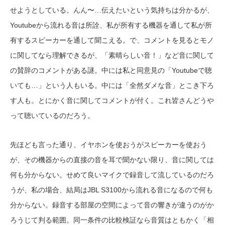
せようとしている。んん〜…伝えたいという気持ちは分かるが、
Youtubeから流れる音は所詮、私が所有する機器を通して私が所
有するスピーカーを通して聞こえる。で、コメントを見るとモノ
に関してなら理解できるが、「素晴らしい音！」など音に関して
の賛辞のコメントがある謎。中には私と同意見の「Youtubeで聴
いても…」という人もいる。中には「全然ダメな音」とこき下ろ
す人も。とにかく音に関してコメントが付く。これ皆さんどうや
って聴いているのだろう。
先ほども言った通り、イヤホンを使おうがスピーカーを使おう
が、その機器からの直接の音を耳で聞かない限り、音に関しては
何も分からない。せめて良いマイクで録音して流しているのだろ
うが、私の場合、結局はJBL S3100から流れる音になるので何も
分からない。録音する部屋の空間によって音の響きが違うのがか
ろうじて判る範囲。同一条件の比較検証なら音質はともかく「相