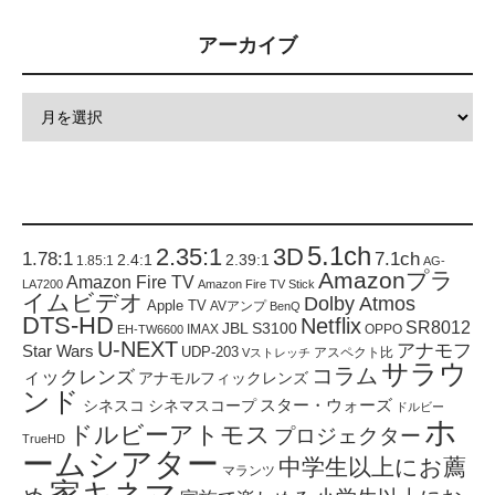
アーカイブ
5.1ch
2.35:1
3D
1.78:1
7.1ch
2.4:1
2.39:1
1.85:1
AG-
Amazonプラ
Amazon Fire TV
LA7200
Amazon Fire TV Stick
イムビデオ
Dolby Atmos
Apple TV
AVアンプ
BenQ
DTS-HD
Netflix
SR8012
JBL S3100
IMAX
OPPO
EH-TW6600
U-NEXT
アナモフ
Star Wars
UDP-203
アスペクト比
Vストレッチ
サラウ
コラム
ィックレンズ
アナモルフィックレンズ
ンド
スター・ウォーズ
シネスコ
シネマスコープ
ドルビー
ホ
ドルビーアトモス
プロジェクター
TrueHD
ームシアター
中学生以上にお薦
マランツ
家キネマ