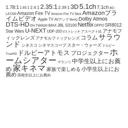
5.1ch
2.35:1
3D
1.78:1
7.1ch
2.4:1
2.39:1
1.85:1
AG-
Amazonプラ
Amazon Fire TV
LA7200
Amazon Fire TV Stick
イムビデオ
Dolby Atmos
Apple TV
AVアンプ
BenQ
DTS-HD
Netflix
SR8012
JBL S3100
IMAX
OPPO
EH-TW6600
U-NEXT
アナモフ
Star Wars
UDP-203
アスペクト比
Vストレッチ
サラウ
コラム
ィックレンズ
アナモルフィックレンズ
ンド
スター・ウォーズ
シネスコ
シネマスコープ
ドルビー
ホ
ドルビーアトモス
プロジェクター
TrueHD
ームシアター
中学生以上にお薦
マランツ
家キネマ
め
小学生以上にお
家族で楽しめる
薦め
高校生以上にお薦め