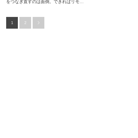
をつなぎ直すのは面倒。できればリモ…
1
2