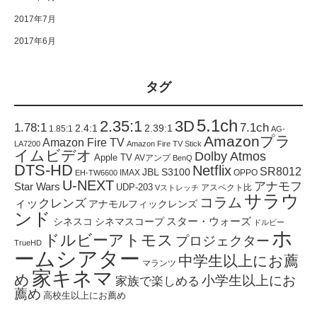
2017年7月
2017年6月
タグ
5.1ch
2.35:1
3D
1.78:1
7.1ch
2.4:1
2.39:1
1.85:1
AG-
Amazonプラ
Amazon Fire TV
LA7200
Amazon Fire TV Stick
イムビデオ
Dolby Atmos
Apple TV
AVアンプ
BenQ
DTS-HD
Netflix
SR8012
JBL S3100
IMAX
OPPO
EH-TW6600
U-NEXT
アナモフ
Star Wars
UDP-203
アスペクト比
Vストレッチ
サラウ
コラム
ィックレンズ
アナモルフィックレンズ
ンド
スター・ウォーズ
シネスコ
シネマスコープ
ドルビー
ホ
ドルビーアトモス
プロジェクター
TrueHD
ームシアター
中学生以上にお薦
マランツ
家キネマ
め
小学生以上にお
家族で楽しめる
薦め
高校生以上にお薦め