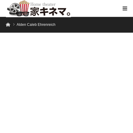
ホーム
Alden Caleb Ehrenreich