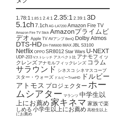
タグ
2.35:1
3D
1.78:1
2.4:1
2.39:1
1.85:1
5.1ch
7.1ch
Amazon Fire TV
AG-LA7200
Amazonプライムビ
Amazon Fire TV Stick
デオ
Dolby Atmos
Apple TV
AVアンプ
BenQ
DTS-HD
JBL S3100
IMAX
EH-TW6600
Netflix
U-NEXT
SR8012
Star Wars
OPPO
アナモフィッ
UDP-203
アスペクト比
Vストレッチ
コラム
クレンズ
アナモルフィックレンズ
サラウンド
シネスコ
シネマスコープ
ドルビー
スター・ウォーズ
ドルビーTrueHD
ホー
アトモス
プロジェクター
ムシアター
中学生以
マランツ
家キネマ
上にお薦め
家族で楽
小学生以上にお薦め
しめる
高校生以上
にお薦め