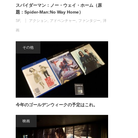
スパイダーマン：ノー・ウェイ・ホーム（原
題：Spider-Man:No Way Home）
SF
アクション
アドベンチャー
ファンタジー
洋
画
その他
今年のゴールデンウィークの予定はこれ。
映画