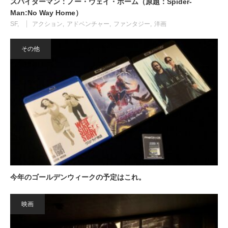
スパイダーマン：ノー・ウェイ・ホーム（原題：Spider-
Man:No Way Home）
SF
アクション
アドベンチャー
ファンタジー
洋画
その他
今年のゴールデンウィークの予定はこれ。
映画