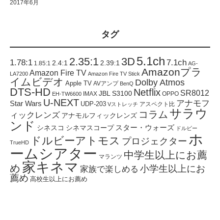
2017年6月
タグ
5.1ch
2.35:1
3D
1.78:1
7.1ch
2.4:1
2.39:1
1.85:1
AG-
Amazonプラ
Amazon Fire TV
LA7200
Amazon Fire TV Stick
イムビデオ
Dolby Atmos
Apple TV
AVアンプ
BenQ
DTS-HD
Netflix
SR8012
JBL S3100
IMAX
OPPO
EH-TW6600
U-NEXT
アナモフ
Star Wars
UDP-203
アスペクト比
Vストレッチ
サラウ
コラム
ィックレンズ
アナモルフィックレンズ
ンド
スター・ウォーズ
シネスコ
シネマスコープ
ドルビー
ホ
ドルビーアトモス
プロジェクター
TrueHD
ームシアター
中学生以上にお薦
マランツ
家キネマ
め
小学生以上にお
家族で楽しめる
薦め
高校生以上にお薦め