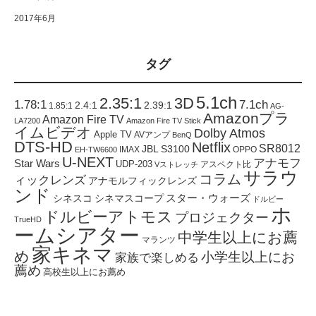
2017年6月
タグ
5.1ch
2.35:1
3D
1.78:1
7.1ch
2.4:1
2.39:1
1.85:1
AG-
Amazonプラ
Amazon Fire TV
LA7200
Amazon Fire TV Stick
イムビデオ
Dolby Atmos
Apple TV
AVアンプ
BenQ
DTS-HD
Netflix
SR8012
JBL S3100
IMAX
OPPO
EH-TW6600
U-NEXT
アナモフ
Star Wars
UDP-203
アスペクト比
Vストレッチ
サラウ
コラム
ィックレンズ
アナモルフィックレンズ
ンド
スター・ウォーズ
シネスコ
シネマスコープ
ドルビー
ホ
ドルビーアトモス
プロジェクター
TrueHD
ームシアター
中学生以上にお薦
マランツ
家キネマ
め
小学生以上にお
家族で楽しめる
薦め
高校生以上にお薦め