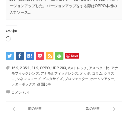
ージョンアップした。バージョンアップをする際はOPPO本機の
入力ソース...
いいね:
読
み
込
み
中…
Save
16:9
,
2.35:1
,
21:9
,
OPPO
,
UDP-203
,
Vストレッチ
,
アスペクト比
,
アナ
モフィックレンズ
,
アナモルフィックレンズ
,
オッポ
,
コラム
,
シネス
コ
,
シネマスコープ
,
ビスタサイズ
,
プロジェクター
,
ホームシアター
,
レターボックス
,
画面比率
コメント:
4
前の記事
次の記事