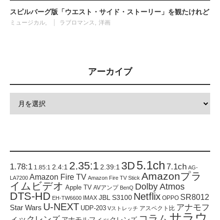
スピルバーグ版「ウエスト・サイド・ストーリー」を観たけれど
ミュージカル
ラブロマンス
洋画
アーカイブ
5.1ch
2.35:1
3D
1.78:1
7.1ch
2.4:1
2.39:1
1.85:1
AG-
Amazonプラ
Amazon Fire TV
LA7200
Amazon Fire TV Stick
イムビデオ
Dolby Atmos
Apple TV
AVアンプ
BenQ
DTS-HD
Netflix
SR8012
JBL S3100
IMAX
OPPO
EH-TW6600
U-NEXT
アナモフ
Star Wars
UDP-203
アスペクト比
Vストレッチ
サラウ
コラム
ィックレンズ
アナモルフィックレンズ