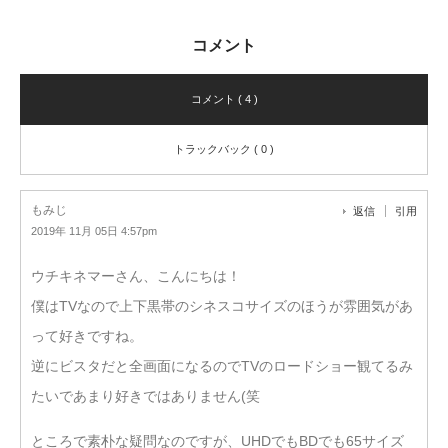
コメント
コメント ( 4 )
トラックバック ( 0 )
もみじ
返信
引用
2019年 11月 05日 4:57pm
ウチキネマーさん、こんにちは！
僕はTVなので上下黒帯のシネスコサイズのほうが雰囲気があ
って好きですね。
逆にビスタだと全画面になるのでTVのロードショー観てるみ
たいであまり好きではありません(笑
ところで素朴な疑問なのですが、UHDでもBDでも65サイズ