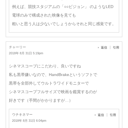
例えば、競技スタジアムの「○○ビジョン」 のようなLED
電球のみで構成された映像を見ても
粗いと思う人は少ないでしょうからそれと同じ感覚です。
チャーリー
返信
引用
2018年 8月 31日 5:19pm
シネマスコープにこだわり、良いですね
私も黒帯嫌いなので、HandBrakeというソフトで
黒帯を全部外してウルトラワイドモニターで
シネマスコープフルサイズで映画を鑑賞するのが
好きです（手間がかかりますが…）
ウチキネマー
返信
引用
2018年 8月 31日 6:04pm