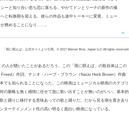
ャシーと知り合い忽ち恋に落ちる。やがてドンとリーナの新作の撮
ーへと転換期を迎える。彼らの作品も途中トーキーに変更。ミュー
ーが務めることになり……。
「雨に唄えば」公式サイトより引用。© 2017 Warner Bros. Japan LLC All rights reserved
くの人が聴いたことがあるだろう。この「雨に唄えば」の歌自体はこの
reed）作詞、ナシオ・ハーブ・ブラウン（Nacio Herb Brown）作曲
本でも知られることになった。この映画はミュージカル映画のカテゴリ
何の脈略も無く感情に任せて急に歌い出すことが無いのがいい。基本的
歌と踊りに移行する意味あっての歌と踊りだ。だから見る側を置き去り
ンターテインメント性の高い明るく面白い映画になっている。