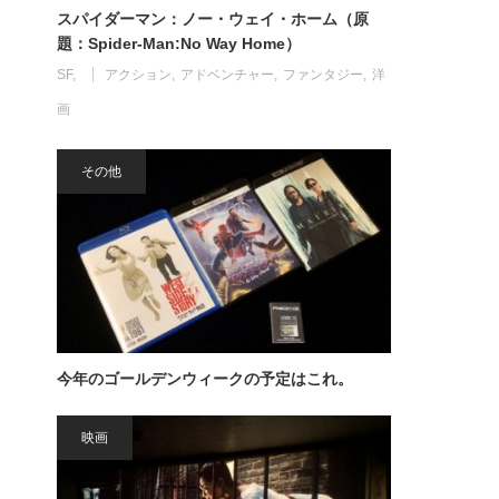
スパイダーマン：ノー・ウェイ・ホーム（原
題：Spider-Man:No Way Home）
SF
アクション
アドベンチャー
ファンタジー
洋
画
その他
今年のゴールデンウィークの予定はこれ。
映画