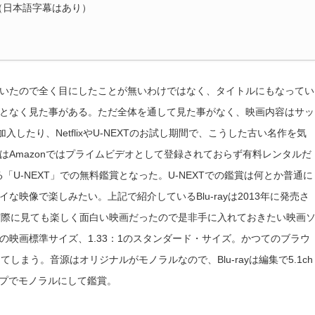
：なし（日本語字幕はあり）
いたので全く目にしたことが無いわけではなく、タイトルにもなってい
となく見た事がある。ただ全体を通して見た事がなく、映画内容はサッ
入したり、NetflixやU-NEXTのお試し期間で、こうした古い名作を気
Amazonではプライムビデオとして登録されておらず有料レンタルだ
る「U-NEXT」での無料鑑賞となった。U-NEXTでの鑑賞は何とか普通に
映像で楽しみたい。上記で紹介しているBlu-rayは2013年に発売さ
実際に見ても楽しく面白い映画だったので是非手に入れておきたい映画
映画標準サイズ、1.33：1のスタンダード・サイズ。かつてのブラウ
まう。音源はオリジナルがモノラルなので、Blu-rayは編集で5.1ch
ンプでモノラルにして鑑賞。