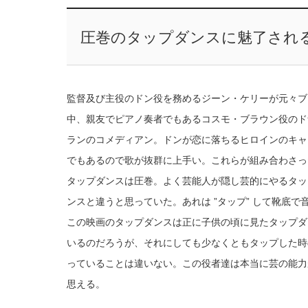
圧巻のタップダンスに魅了され
監督及び主役のドン役を務めるジーン・ケリーが元々ブ
中、親友でピアノ奏者でもあるコスモ・ブラウン役のドナルド
ランのコメディアン。ドンが恋に落ちるヒロインのキャシー役
でもあるので歌が抜群に上手い。これらが組み合わさっ
タップダンスは圧巻。よく芸能人が隠し芸的にやるタッ
ンスと違うと思っていた。あれは ”タップ” して靴底で
この映画のタップダンスは正に子供の頃に見たタップダ
いるのだろうが、それにしても少なくともタップした時
っていることは違いない。この役者達は本当に芸の能力が
思える。