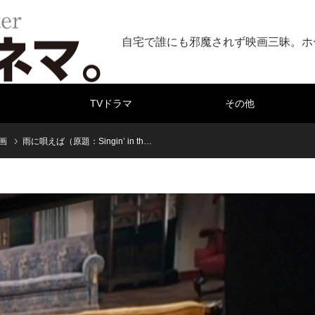
自宅で誰にも邪魔されず映画三昧。ホ
TVドラマ
その他
画
雨に唄えば（原題：Singin’ in th…