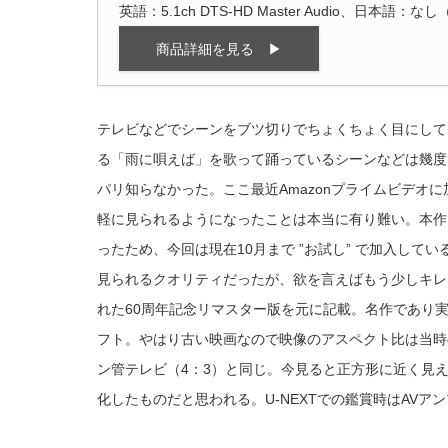
英語：5.1ch DTS-HD Master Audio、日本語
商品詳細を見る ▶
テレビなどでシーンをブツ切りでちょくちょく目にして
る「雨に唄えば」を歌って踊っているシーンなどは幾度
パリ知らなかった。ここ最近Amazonプライムビデオに加
軽に見られるようになったことは本当に有り難い。本作は
ったため、今回は現在10月まで ”お試し” で加入してい
見られるクオリティだったが、欲を言えばもう少しキレイな
れた60周年記念リマスター版を元に記載。名作であり
フト。やはり古い映画なので映像のアスペクト比は当時の
ン管テレビ（4：3）と同じ。今見ると正方形に近く見えてし
化したものだと思われる。U-NEXTでの鑑賞時はAVア