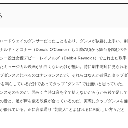
る
ロードウェイのダンサーだったこともあり、ダンスが抜群に上手い。劇
・オコナー（Donald O’Connor）も１歳の頃から舞台を踏むベテ
は女優デビー・レイノルズ（Debbie Reynolds）でこれまた歌手
たミュージカル映画が面白くないわけが無い。特に劇中随所に見られる
プダンスと比べるのはナンセンスだが、それらはなんか昔見たタップダ
音を鳴らしているだけであってタップ ”ダンス” では無いと思っていた。
ンスそのものだ。恐らく当時は音を全て拾えないだろうから後で足して
の音と、足が床を蹴る映像が合っているのだ。実際にタップダンスを踊
優れている。正に言葉通り ”芸能人” とよばれるに相応しい方々だと