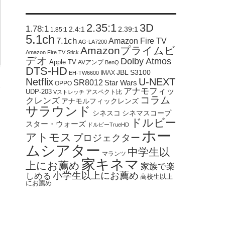
2.35:1
3D
1.78:1
2.4:1
2.39:1
1.85:1
5.1ch
7.1ch
Amazon Fire TV
AG-LA7200
Amazonプライムビ
Amazon Fire TV Stick
デオ
Dolby Atmos
Apple TV
AVアンプ
BenQ
DTS-HD
JBL S3100
IMAX
EH-TW6600
Netflix
U-NEXT
SR8012
Star Wars
OPPO
.
アナモフィッ
UDP-203
アスペクト比
Vストレッチ
コラム
クレンズ
アナモルフィックレンズ
サラウンド
シネスコ
シネマスコープ
ドルビー
スター・ウォーズ
ドルビーTrueHD
ホー
アトモス
プロジェクター
ムシアター
中学生以
マランツ
家キネマ
上にお薦め
家族で楽
小学生以上にお薦め
しめる
高校生以上
にお薦め