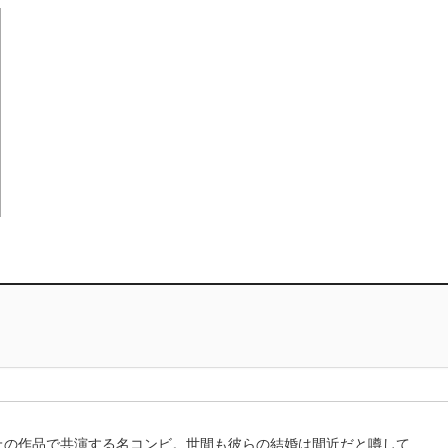
上の作品で共演する名コンビ。世間も彼らの結婚は間近だと噂して