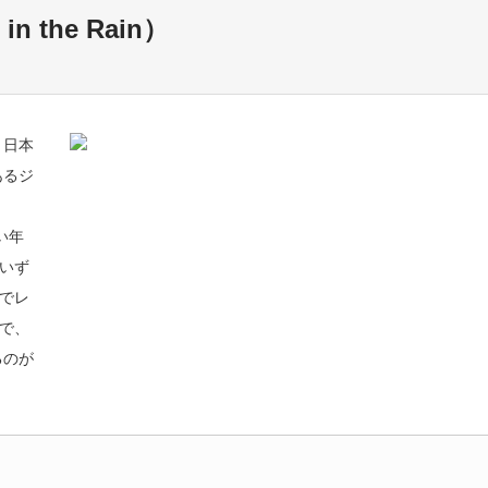
 the Rain）
。日本
あるジ
い年
いず
でレ
で、
るのが