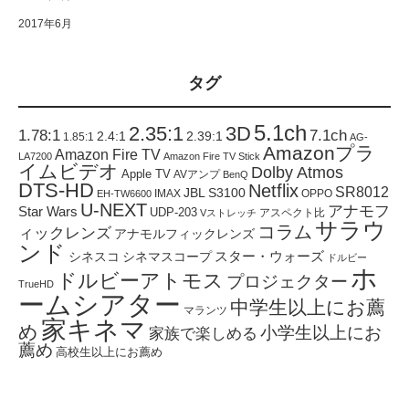
2017年6月
タグ
5.1ch
2.35:1
3D
1.78:1
7.1ch
2.4:1
2.39:1
1.85:1
AG-
Amazonプラ
Amazon Fire TV
LA7200
Amazon Fire TV Stick
イムビデオ
Dolby Atmos
Apple TV
AVアンプ
BenQ
DTS-HD
Netflix
SR8012
JBL S3100
IMAX
OPPO
EH-TW6600
U-NEXT
アナモフ
Star Wars
UDP-203
アスペクト比
Vストレッチ
サラウ
コラム
ィックレンズ
アナモルフィックレンズ
ンド
スター・ウォーズ
シネスコ
シネマスコープ
ドルビー
ホ
ドルビーアトモス
プロジェクター
TrueHD
ームシアター
中学生以上にお薦
マランツ
家キネマ
め
小学生以上にお
家族で楽しめる
薦め
高校生以上にお薦め