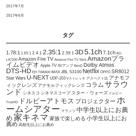
2017年7月
2017年6月
タグ
5.1ch
2.35:1
3D
1.78:1
7.1ch
2.4:1
2.39:1
1.85:1
AG-
Amazonプラ
Amazon Fire TV
LA7200
Amazon Fire TV Stick
イムビデオ
Dolby Atmos
Apple TV
AVアンプ
BenQ
DTS-HD
Netflix
SR8012
JBL S3100
IMAX
OPPO
EH-TW6600
U-NEXT
アナモフ
Star Wars
UDP-203
アスペクト比
Vストレッチ
サラウ
コラム
ィックレンズ
アナモルフィックレンズ
ンド
スター・ウォーズ
シネスコ
シネマスコープ
ドルビー
ホ
ドルビーアトモス
プロジェクター
TrueHD
ームシアター
中学生以上にお薦
マランツ
家キネマ
め
小学生以上にお
家族で楽しめる
薦め
高校生以上にお薦め