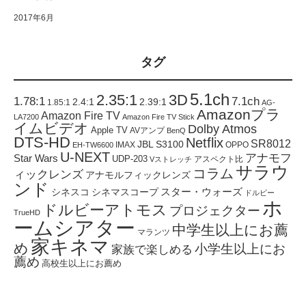
2017年6月
タグ
5.1ch
2.35:1
3D
1.78:1
7.1ch
2.4:1
2.39:1
1.85:1
AG-
Amazonプラ
Amazon Fire TV
LA7200
Amazon Fire TV Stick
イムビデオ
Dolby Atmos
Apple TV
AVアンプ
BenQ
DTS-HD
Netflix
SR8012
JBL S3100
IMAX
OPPO
EH-TW6600
U-NEXT
アナモフ
Star Wars
UDP-203
アスペクト比
Vストレッチ
サラウ
コラム
ィックレンズ
アナモルフィックレンズ
ンド
スター・ウォーズ
シネスコ
シネマスコープ
ドルビー
ホ
ドルビーアトモス
プロジェクター
TrueHD
ームシアター
中学生以上にお薦
マランツ
家キネマ
め
小学生以上にお
家族で楽しめる
薦め
高校生以上にお薦め