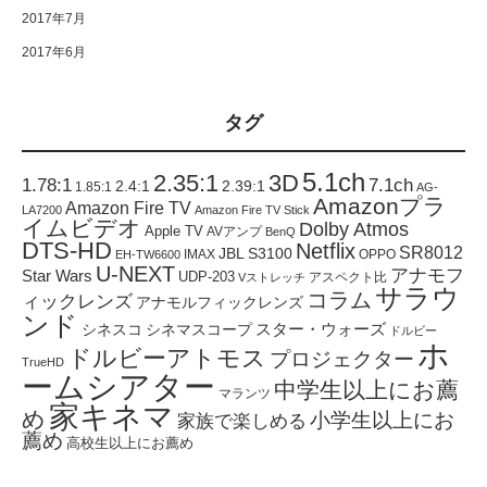
2017年7月
2017年6月
タグ
5.1ch
2.35:1
3D
1.78:1
7.1ch
2.4:1
2.39:1
1.85:1
AG-
Amazonプラ
Amazon Fire TV
LA7200
Amazon Fire TV Stick
イムビデオ
Dolby Atmos
Apple TV
AVアンプ
BenQ
DTS-HD
Netflix
SR8012
JBL S3100
IMAX
OPPO
EH-TW6600
U-NEXT
アナモフ
Star Wars
UDP-203
アスペクト比
Vストレッチ
サラウ
コラム
ィックレンズ
アナモルフィックレンズ
ンド
スター・ウォーズ
シネスコ
シネマスコープ
ドルビー
ホ
ドルビーアトモス
プロジェクター
TrueHD
ームシアター
中学生以上にお薦
マランツ
家キネマ
め
小学生以上にお
家族で楽しめる
薦め
高校生以上にお薦め