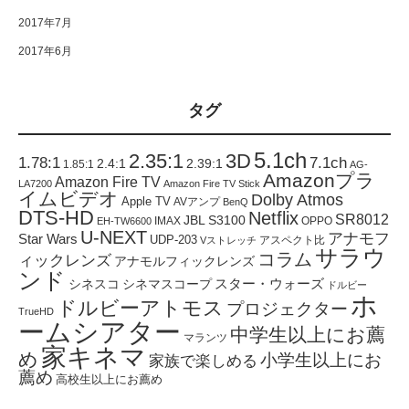
2017年7月
2017年6月
タグ
5.1ch
2.35:1
3D
1.78:1
7.1ch
2.4:1
2.39:1
1.85:1
AG-
Amazonプラ
Amazon Fire TV
LA7200
Amazon Fire TV Stick
イムビデオ
Dolby Atmos
Apple TV
AVアンプ
BenQ
DTS-HD
Netflix
SR8012
JBL S3100
IMAX
OPPO
EH-TW6600
U-NEXT
アナモフ
Star Wars
UDP-203
アスペクト比
Vストレッチ
サラウ
コラム
ィックレンズ
アナモルフィックレンズ
ンド
スター・ウォーズ
シネスコ
シネマスコープ
ドルビー
ホ
ドルビーアトモス
プロジェクター
TrueHD
ームシアター
中学生以上にお薦
マランツ
家キネマ
め
小学生以上にお
家族で楽しめる
薦め
高校生以上にお薦め