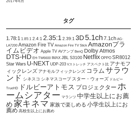
2017年6月
タグ
5.1ch
2.35:1
3D
1.78:1
7.1ch
2.4:1
2.39:1
1.85:1
AG-
Amazonプラ
Amazon Fire TV
LA7200
Amazon Fire TV Stick
イムビデオ
Dolby Atmos
Apple TV
AVアンプ
BenQ
DTS-HD
Netflix
SR8012
JBL S3100
IMAX
OPPO
EH-TW6600
U-NEXT
アナモフ
Star Wars
UDP-203
アスペクト比
Vストレッチ
サラウ
コラム
ィックレンズ
アナモルフィックレンズ
ンド
スター・ウォーズ
シネスコ
シネマスコープ
ドルビー
ホ
ドルビーアトモス
プロジェクター
TrueHD
ームシアター
中学生以上にお薦
マランツ
家キネマ
め
小学生以上にお
家族で楽しめる
薦め
高校生以上にお薦め