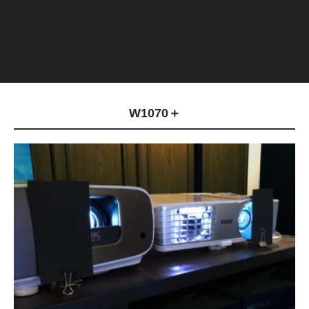
W1070＋