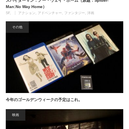
スパイダーマン：ノー・ウェイ・ホーム（原題：Spider-
Man:No Way Home）
SF
アクション
アドベンチャー
ファンタジー
洋画
その他
今年のゴールデンウィークの予定はこれ。
映画