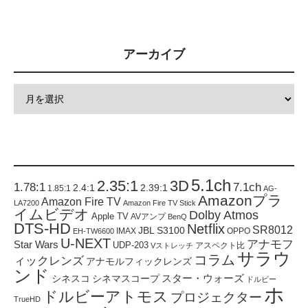
アーカイブ
5.1ch
2.35:1
3D
1.78:1
7.1ch
2.4:1
2.39:1
1.85:1
AG-
Amazonプラ
Amazon Fire TV
LA7200
Amazon Fire TV Stick
イムビデオ
Dolby Atmos
Apple TV
AVアンプ
BenQ
DTS-HD
Netflix
SR8012
JBL S3100
IMAX
OPPO
EH-TW6600
U-NEXT
アナモフ
Star Wars
UDP-203
アスペクト比
Vストレッチ
サラウ
コラム
ィックレンズ
アナモルフィックレンズ
ンド
スター・ウォーズ
シネスコ
シネマスコープ
ドルビー
ホ
ドルビーアトモス
プロジェクター
TrueHD