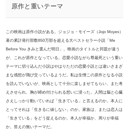
原作と重いテーマ
この映画は原作小説がある。ジョジョ・モイーズ（Jojo Moyes）
著の累計発行部数850万部を超える大ベストセラー小説「Me
Before You きみと選んだ明日」。映画のタイトルと邦題が違う
が、これが原作となっている。恋愛小説ながら尊厳死という重い
テーマに切り込んだ小説はやはりただの恋愛小説とは違いさまざ
まな感想が飛び交っているようだ。私は生憎この原作となる小説
を読んでいないが、映画として十分に楽しませてもらい、また考
えさせられ、胸が締め付けられる想いに浸った。人間は脳と心臓
さえしっかり動いていれば「生きている」と言えるのか。本人に
とってそれは「生きるに値しない」のか。家族は、または恋人は
「生きている」をどう捉えるのか。本人が幸福か、周りが幸福
か。答えの無いテーマだ。