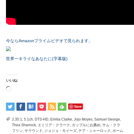
今ならAmazonプライムビデオで見られます。
世界一キライなあなたに(字幕版)
いいね:
読
み
込
み
中…
Save
2.35:1
,
5.1ch
,
DTS-HD
,
Emilia Clarke
,
Jojo Moyes
,
Samuel George
,
Thea Sharrock
,
エミリア・クラーク
,
カップルにお薦め
,
サム・クラ
フリン
,
サラウンド
,
ジョジョ・モイーズ
,
テア・シャーロック
,
ホーム