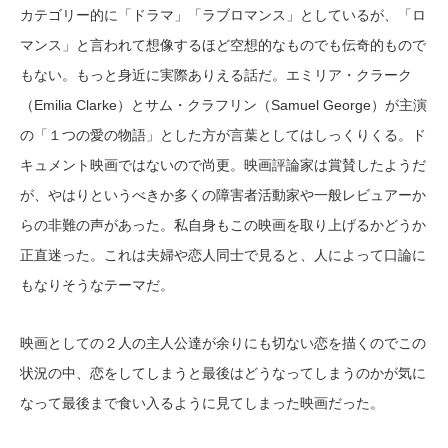
カテゴリー的に「ドラマ」「ラブロマンス」としているが、「ロ
マンス」と言われて想像するほど空想的なものでも伝奇的もので
もない。もっと身近に実際ありえる話だ。エミリア・クラーク
（Emilia Clarke）とサム・クラフリン（Samuel George）が主演
の「１つの愛の物語」とした方が言葉としてはしっくりくる。ド
キュメント映画ではないので尚更。映画評論家は賞賛したようだ
が、やはりというべきか多くの障害者活動家や一般レビュアーか
らの非難の声があった。私自身もこの映画を取り上げるかどうか
正直迷った。これは夫婦や恋人同士で見ると、人によって口論に
もなりそうなテーマだ。
映画としての２人の主人公達が余りにも切ない恋を描くのでこの
状況の中、恋をしてしまうと最後はどうなってしまうのかが気に
なって最後まで食い入るように見てしまった映画だった。