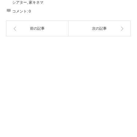
シアター
,
家キネマ
コメント:
0
前の記事
次の記事