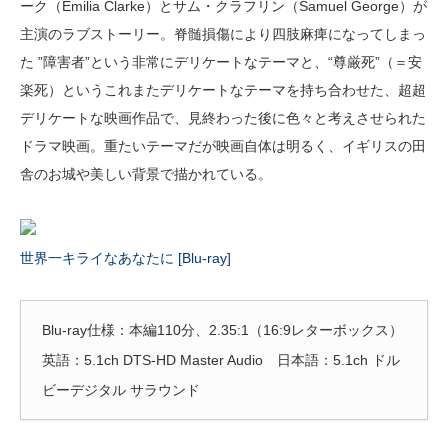
ーク（Emilia Clarke）とサム・クラフリン（Samuel George）が
主演のラブストーリー。脊髄損傷により四肢麻痺になってしまっ
た ”障害者”という非常にデリケートなテーマと、“尊厳死”（＝安
楽死）というこれまたデリケートなテーマを持ち合わせた、超超
デリケートな映画作品で、見終わった後に色々と考えさせられた
ドラマ映画。重たいテーマだが映画自体は明るく、イギリスの田
舎のお城や美しい背景で描かれている。
世界一キライなあなたに [Blu-ray]
Blu-ray仕様：本編110分、2.35:1（16:9レターボックス）
英語：5.1ch DTS-HD Master Audio 日本語：5.1ch ドル
ビーデジタル サラウンド