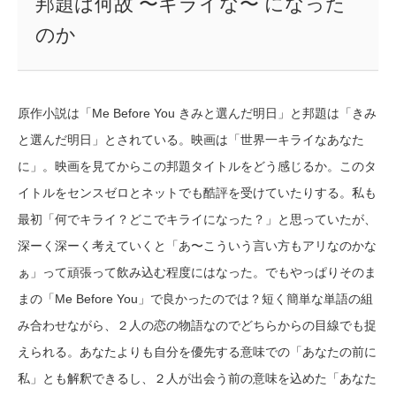
邦題は何故 〜キライな〜 になった
のか
原作小説は「Me Before You きみと選んだ明日」と邦題は「きみ
と選んだ明日」とされている。映画は「世界一キライなあなた
に」。映画を見てからこの邦題タイトルをどう感じるか。このタ
イトルをセンスゼロとネットでも酷評を受けていたりする。私も
最初「何でキライ？どこでキライになった？」と思っていたが、
深ーく深ーく考えていくと「あ〜こういう言い方もアリなのかな
ぁ」って頑張って飲み込む程度にはなった。でもやっぱりそのま
まの「Me Before You」で良かったのでは？短く簡単な単語の組
み合わせながら、２人の恋の物語なのでどちらからの目線でも捉
えられる。あなたよりも自分を優先する意味での「あなたの前に
私」とも解釈できるし、２人が出会う前の意味を込めた「あなた