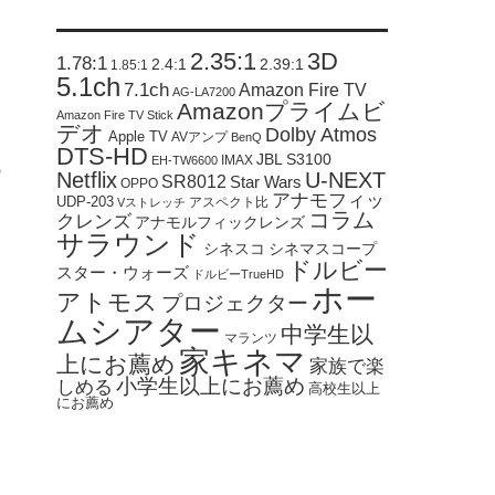
2.35:1
3D
1.78:1
2.4:1
2.39:1
1.85:1
5.1ch
7.1ch
Amazon Fire TV
AG-LA7200
Amazonプライムビ
Amazon Fire TV Stick
デオ
Dolby Atmos
Apple TV
AVアンプ
BenQ
DTS-HD
JBL S3100
IMAX
EH-TW6600
の
Netflix
U-NEXT
SR8012
Star Wars
OPPO
アナモフィッ
UDP-203
アスペクト比
Vストレッチ
コラム
クレンズ
アナモルフィックレンズ
サラウンド
シネスコ
シネマスコープ
ドルビー
スター・ウォーズ
ドルビーTrueHD
ホー
アトモス
プロジェクター
ムシアター
中学生以
マランツ
家キネマ
上にお薦め
家族で楽
小学生以上にお薦め
しめる
高校生以上
にお薦め