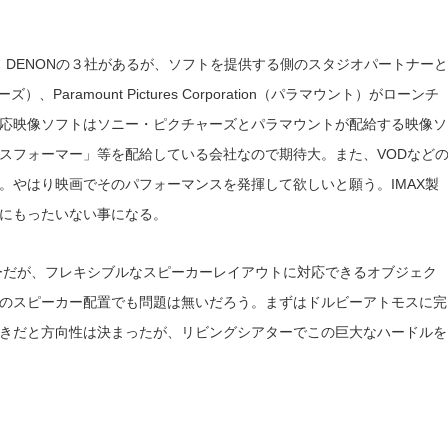
tz、DENONの３社があるが、ソフトを提供する側のスタジオパートナーと
ャーズ）、Paramount Pictures Corporation（パラマウント）がローンチ
応映像ソフトはソニー・ピクチャーズとパラマウントが配給する映像ソ
スフォーマー」等を配給している会社なので期待大。また、VODなど
。やはり映画でそのパフォーマンスを発揮して欲しいと願う。IMAX製
にもったいない事になる。
ノロジーだが、フレキシブルなスピーカーレイアウトに対応できるオブジェク
のスピーカー配置でも問題は無いだろう。まずはドルビーアトモスに完
きだと方向性は決まったが、リビングシアターでこの巨大なハードルを