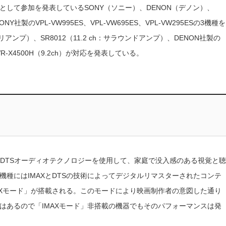
して参加を発表しているSONY（ソニー）、DENON（デノン）、
社製のVPL-VW995ES、VPL-VW695ES、VPL-VW295ESの3機種を
h：プリアンプ）、SR8012（11.2 ch：サラウンドアンプ）、DENON社製の
）、AVR-X4500H（9.2ch）が対応を発表している。
ツとDTSオーディオテクノロジーを使用して、家庭で没入感のある視覚と聴
種にはIMAXとDTSの技術によってデジタルリマスターされたコンテ
AXモード」が搭載される。このモードにより映画制作者の意図した通り
はあるので「IMAXモード」非搭載の機器でもそのパフォーマンスは発