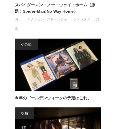
スパイダーマン：ノー・ウェイ・ホーム（原
題：Spider-Man:No Way Home）
SF
アクション
アドベンチャー
ファンタジー
洋
画
その他
今年のゴールデンウィークの予定はこれ。
映画