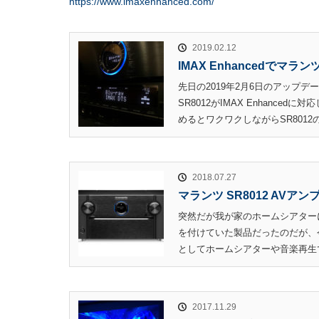
https://www.imaxenhanced.com/
2019.02.12
IMAX Enhancedでマラ
先日の2019年2月6日のアップ
SR8012がIMAX Enhance
めるとワクワクしながらSR8012
2018.07.27
マランツ SR8012 AV
突然だが我が家のホームシアターに
を付けていた製品だったのだが、
としてホームシアターや音楽再生で長
2017.11.29