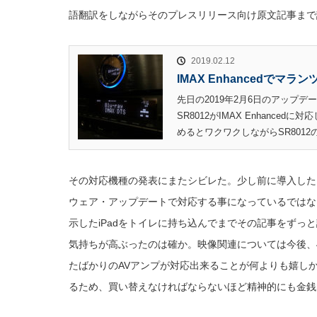
語翻訳をしながらそのプレスリリース向け原文記事まで
2019.02.12
IMAX Enhancedでマラ
先日の2019年2月6日のアップ
SR8012がIMAX Enhance
めるとワクワクしながらSR8012
その対応機種の発表にまたシビレた。少し前に導入した「
ウェア・アップデートで対応する事になっているではな
示したiPadをトイレに持ち込んでまでその記事をずっ
気持ちが高ぶったのは確か。映像関連については今後、
たばかりのAVアンプが対応出来ることが何よりも嬉しかっ
るため、買い替えなければならないほど精神的にも金銭