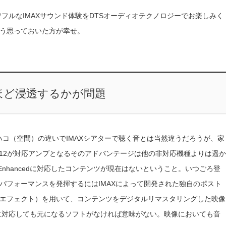
ワフルなIMAXサウンド体験をDTSオーディオテクノロジーでお楽しみく
う思っておいた方が幸せ。
どれほど浸透するかが問題
ハコ（空間）の違いでIMAXシアターで聴く音とは当然違うだろうが、家
8012が対応アンプとなるそのアドバンテージは他の非対応機種よりは遥か
Enhancedに対応したコンテンツが現在はないということ。いつごろ登
パフォーマンスを発揮するにはIMAXによって開発された独自のポスト
エフェクト）を用いて、コンテンツをデジタルリマスタリングした映像
cedに対応しても元になるソフトがなければ意味がない。映像においても音