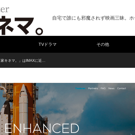
自宅で誰にも邪魔されず映画三昧。ホ
TVドラマ
その他
dで「家キネマ。」はIMAXに近…