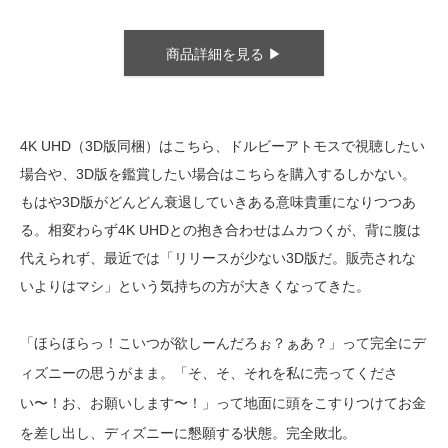
商品詳細を見る ▶
4K UHD（3D版同梱）はこちら、ドルビーアトモスで視聴したい
場合や、3D版を鑑賞したい場合はこちらを購入するしかない。
もはや3D版がどんどん衰退していきある意味貴重になりつつあ
る。相変わらず4K UHDとの抱き合わせはムカつくが、背に腹は
代えられず、最近では「リリースが少ない3D版だ。販売されな
いよりはマシ」という気持ちの方が大きくなってきた。
「ほらほらっ！こいつが欲しーんだろぉ？ぁあ？」って完全にデ
ィズニーの思うがまま。「そ、そ、それを私に売ってくださ
い〜！お、お願いします〜！」って地面に頭をこすりつけてお金
を差し出し、ディズニーに懇願する状態。完全敗北。