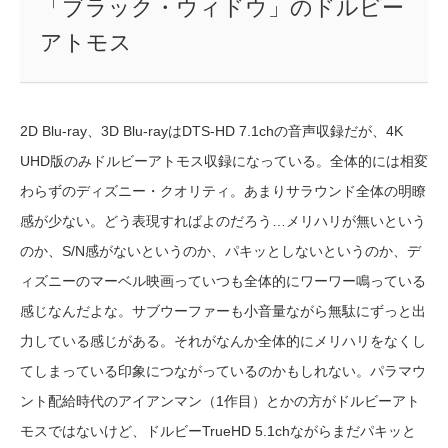
「ブラック・ウィドウ」のドルビー
アトモス
2D Blu-ray、3D Blu-rayはDTS-HD 7.1chの音声収録だが、4K
UHD版のみドルビーアトモス収録になっている。全体的には相変
わらずのディズニー・クオリティ。あまりサラウンド全体の明瞭
感が少ない。どう表現すればよのだろう…メリハリが無いという
のか、S/N感がないというのか、パキッとしないというのか、デ
ィズニーのマーベル映画っていつも全体的にワーワー鳴っている
感じなんだよな。サブウーファーも小音量ながら無駄にずっと出
力している感じがある。それがなんか全体的にメリハリをなくし
てしまっている印象につながっているのかもしれない。パラマウ
ント配給時代のアイアンマン（1作目）とかの方がドルビーアト
モスではないけど、ドルビーTrueHD 5.1chながらまだパキッと