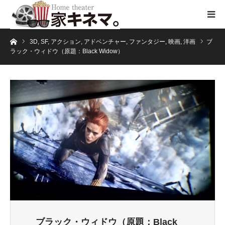
ホーム
3D
,
SF
,
アクション
,
アドベンチャー
,
ファンタジー
,
映画
,
洋画
ブ
ラック・ウィドウ（原題：Black Widow）
ブラック・ウィドウ（原題：Black