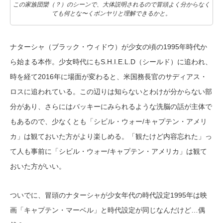
この家族団欒（？）のシーンで、大体説明されるので冒頭よく分からなく
ても何とな〜くボンヤリと理解できるかと。
ナターシャ（ブラック・ウィドウ）が少女の頃の1995年時代か
ら始まる本作。少女時代にもS.H.I.E.L.D（シールド）に追われ、
時を経て2016年に場面が変わると、米国務長官のサディアス・
ロスに追われている。この辺りは知らないとわけが分からない部
分があり、さらにはバッキーにみられるような洗脳の話が主体で
もあるので、少なくとも「シビル・ウォー/キャプテン・アメリ
カ」は観ておいた方がより楽しめる。「観たけど内容忘れた」っ
て人も事前に「シビル・ウォー/キャプテン・アメリカ」は観て
おいた方がいい。
ついでに、冒頭のナターシャが少女年代の時代設定1995年は映
画「キャプテン・マーベル」と時代設定が同じなんだけど…偶