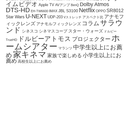
イムビデオ
Dolby Atmos
Apple TV
AVアンプ
BenQ
DTS-HD
Netflix
SR8012
JBL S3100
IMAX
OPPO
EH-TW6600
U-NEXT
アナモフ
Star Wars
UDP-203
アスペクト比
Vストレッチ
サラウ
コラム
ィックレンズ
アナモルフィックレンズ
ンド
スター・ウォーズ
シネスコ
シネマスコープ
ドルビー
ホ
ドルビーアトモス
プロジェクター
TrueHD
ームシアター
中学生以上にお薦
マランツ
家キネマ
め
小学生以上にお
家族で楽しめる
薦め
高校生以上にお薦め